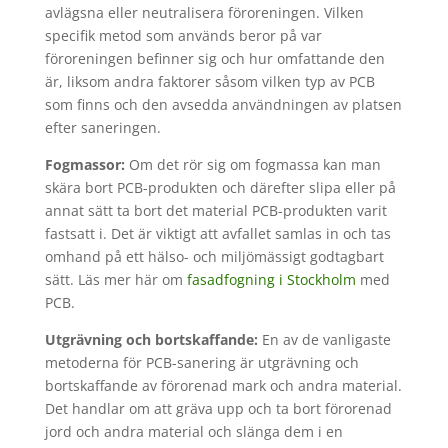
avlägsna eller neutralisera föroreningen. Vilken
specifik metod som används beror på var
föroreningen befinner sig och hur omfattande den
är, liksom andra faktorer såsom vilken typ av PCB
som finns och den avsedda användningen av platsen
efter saneringen.
Fogmassor:
Om det rör sig om fogmassa kan man
skära bort PCB-produkten och därefter slipa eller på
annat sätt ta bort det material PCB-produkten varit
fastsatt i. Det är viktigt att avfallet samlas in och tas
omhand på ett hälso- och miljömässigt godtagbart
sätt. Läs mer här om
fasadfogning i Stockholm
med
PCB.
Utgrävning och bortskaffande:
En av de vanligaste
metoderna för PCB-sanering är utgrävning och
bortskaffande av förorenad mark och andra material.
Det handlar om att gräva upp och ta bort förorenad
jord och andra material och slänga dem i en