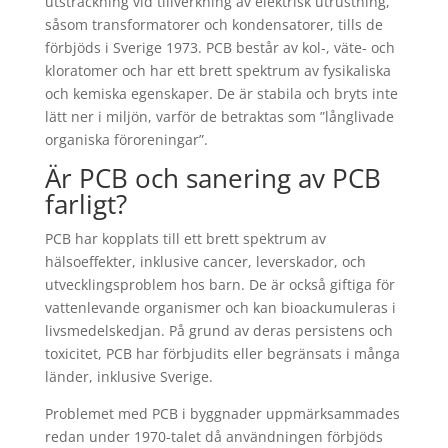
utsträckning vid tillverkning av elektrisk utrustning,
såsom transformatorer och kondensatorer, tills de
förbjöds i Sverige 1973. PCB består av kol-, väte- och
kloratomer och har ett brett spektrum av fysikaliska
och kemiska egenskaper. De är stabila och bryts inte
lätt ner i miljön, varför de betraktas som ”långlivade
organiska föroreningar”.
Är PCB och sanering av PCB
farligt?
PCB har kopplats till ett brett spektrum av
hälsoeffekter, inklusive cancer, leverskador, och
utvecklingsproblem hos barn. De är också giftiga för
vattenlevande organismer och kan bioackumuleras i
livsmedelskedjan. På grund av deras persistens och
toxicitet, PCB har förbjudits eller begränsats i många
länder, inklusive Sverige.
Problemet med PCB i byggnader uppmärksammades
redan under 1970-talet då användningen förbjöds