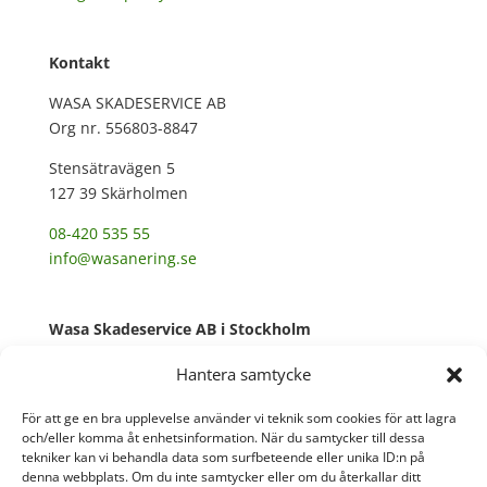
Kontakt
WASA SKADESERVICE AB
Org nr. 556803-8847
Stensätravägen 5
127 39 Skärholmen
08-420 535 55
info@wasanering.se
Wasa Skadeservice AB i Stockholm
Företaget har varit i drift sedan 2005 och ombildades
Hantera samtycke
till AB 2010. Wasa Skadeservice är en rivnings- och
saneringsfirma med många års erfarenhet.
För att ge en bra upplevelse använder vi teknik som cookies för att lagra
och/eller komma åt enhetsinformation. När du samtycker till dessa
Våra ledord är Kvalitet och Miljö.
tekniker kan vi behandla data som surfbeteende eller unika ID:n på
denna webbplats. Om du inte samtycker eller om du återkallar ditt
Vi har ett kollektivavtal via Byggnads och har Fora