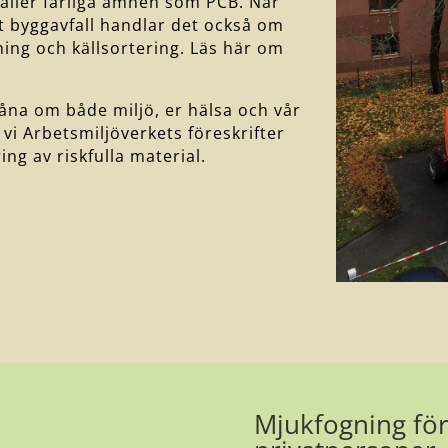
åller farliga ämnen som PCB. När
t byggavfall handlar det också om
nning och källsortering. Läs här om
åna om både miljö, er hälsa och vår
 vi Arbetsmiljöverkets föreskrifter
ng av riskfulla material.
Mjukfogning för