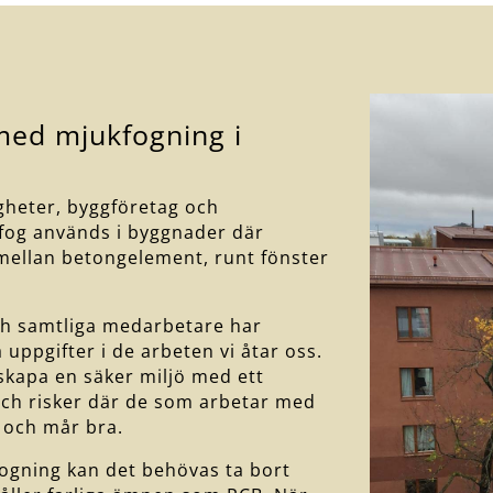
 med mjukfogning i
igheter, byggföretag och
fog används i byggnader där
l mellan betongelement, runt fönster
ch samtliga medarbetare har
a uppgifter i de arbeten vi åtar oss.
 skapa en säker miljö med ett
och risker där de som arbetar med
 och mår bra.
fogning kan det behövas ta bort