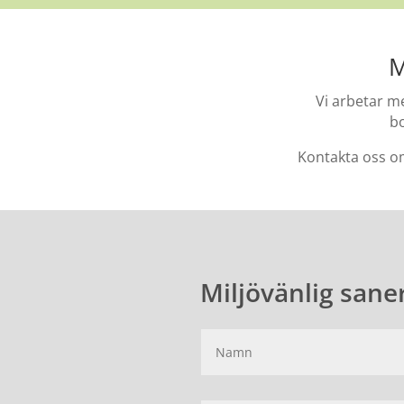
M
Vi arbetar m
bo
Kontakta oss o
Miljövänlig saner