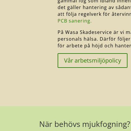
gammal fog som ibland inneh
det gäller hantering av sådan
att följa regelverk för återvi
PCB sanering.
På Wasa Skadeservice är vi m
personals hälsa. Därför följer
för arbete på höjd och hanteri
Vår arbetsmiljöpolicy
När behövs mjukfogning?