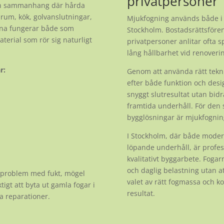
privatpersoner
och sammanhang där hårda
drum, kök, golvanslutningar,
Mjukfogning används både i p
arna fungerar både som
Stockholm. Bostadsrättsfören
terial som rör sig naturligt
privatpersoner anlitar ofta sp
lång hållbarhet vid renoveri
r:
Genom att använda rätt tekn
efter både funktion och desig
snyggt slutresultat utan bidr
framtida underhåll. För den 
bygglösningar är mjukfogning
I Stockholm, där både moder
löpande underhåll, är profess
kvalitativt byggarbete. Fogar
och daglig belastning utan att
ll problem med fukt, mögel
valet av rätt fogmassa och ko
tigt att byta ut gamla fogar i
resultat.
a reparationer.