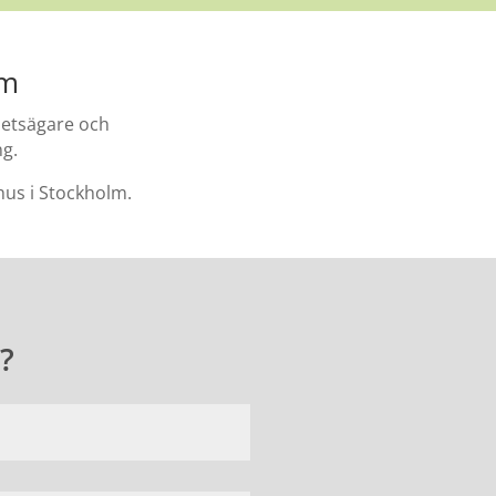
lm
hetsägare och
ng.
us i Stockholm.
g?