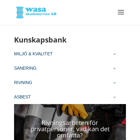
Kunskapsbank
MILJÖ & KVALITET
SANERING
RIVNING
ASBEST
Rivningsarbeten för
privatpersoner, vad kan det
omfatta?