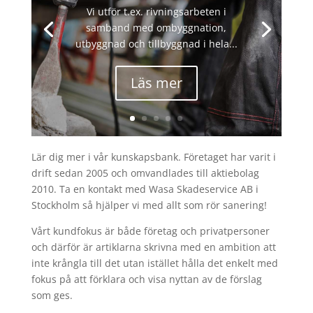
Vi utför t.ex. rivningsarbeten i
samband med ombyggnation,
utbyggnad och tillbyggnad i hela...
Läs mer
Lär dig mer i vår kunskapsbank.
Företaget har varit i
drift sedan 2005 och omvandlades till aktiebolag
2010. Ta en kontakt med Wasa Skadeservice AB i
Stockholm så hjälper vi med allt som rör sanering!
Vårt kundfokus är både företag och privatpersoner
och därför är artiklarna skrivna med en ambition att
inte krångla till det utan istället hålla det enkelt med
fokus på att förklara och visa nyttan av de förslag
som ges.