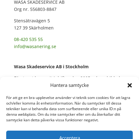
WASA SKADESERVICE AB
Org nr. 556803-8847
Stensätravägen 5
127 39 Skärholmen
08-420 535 55
info@wasanering.se
Wasa Skadeservice AB i Stockholm
Företaget har varit i drift sedan 2005 och ombildades
Hantera samtycke
till AB 2010. Wasa Skadeservice är en rivnings- och
saneringsfirma med många års erfarenhet.
För att ge en bra upplevelse använder vi teknik som cookies för att lagra
Våra ledord är Kvalitet och Miljö.
och/eller komma åt enhetsinformation. När du samtycker till dessa
tekniker kan vi behandla data som surfbeteende eller unika ID:n på
Vi har ett kollektivavtal via Byggnads och har Fora
denna webbplats. Om du inte samtycker eller om du återkallar ditt
försäkring.
samtycke kan detta påverka vissa funktioner negativt.
Acceptera