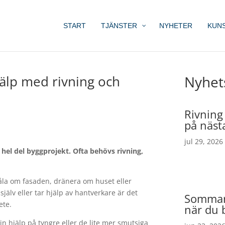
START
TJÄNSTER
NYHETER
KUN
jälp med rivning och
Nyhet
Rivning
på näst
jul 29, 2026
 hel del byggprojekt. Ofta behövs rivning,
Måla om fasaden, dränera om huset eller
jälv eller tar hjälp av hantverkare är det
Sommare
ete.
när du 
 in hjälp på tyngre eller de lite mer smutsiga