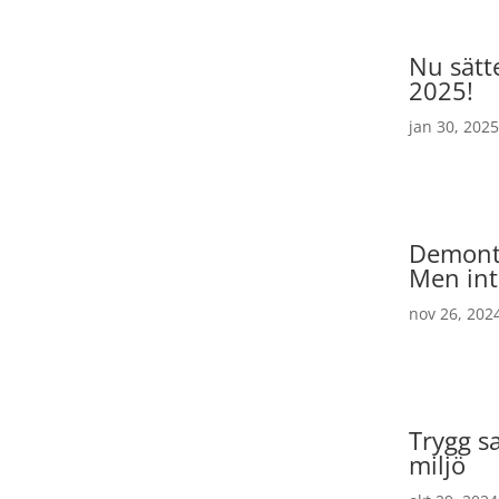
Nu sätt
2025!
jan 30, 2025
Demonte
Men int
nov 26, 202
Trygg s
miljö