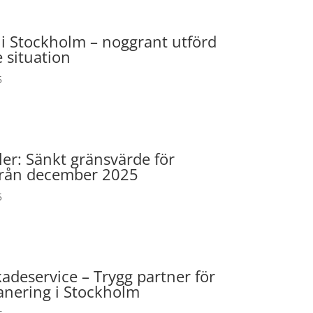
 i Stockholm – noggrant utförd
e situation
5
ler: Sänkt gränsvärde för
från december 2025
5
adeservice – Trygg partner för
anering i Stockholm