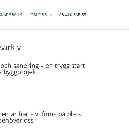
SKAPSBANK
OM OSS
08-420 535 55
sarkiv
 och sanering – en trygg start
a byggprojekt
n är här – vi finns på plats
behöver oss