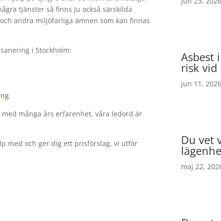
jun 23, 202
gra tjänster så finns ju också särskilda
g och andra miljöfarliga ämnen som kan finnas
 sanering i Stockholm:
Asbest i
risk vi
jun 11, 202
ing
lm med många års erfarenhet, våra ledord är
Du vet v
p med och ger dig ett prisförslag, vi utför
lägenhet
maj 22, 202