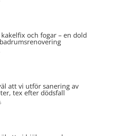
6
 kakelfix och fogar – en dold
d badrumsrenovering
6
äl att vi utför sanering av
er, tex efter dödsfall
6