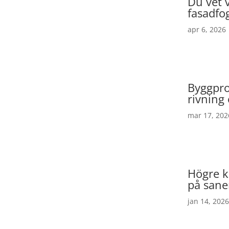
Du vet v
fasadfo
apr 6, 2026
Byggpro
rivning
mar 17, 202
Högre kr
på sane
jan 14, 2026