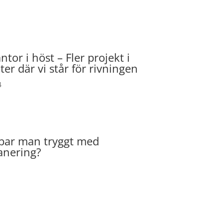
ntor i höst – Fler projekt i
er där vi står för rivningen
4
bar man tryggt med
anering?