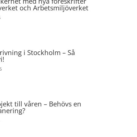
kerhet med nya föreskrifter
verket och Arbetsmiljöverket
5
 rivning i Stockholm – Så
i!
5
jekt till våren – Behövs en
anering?
5