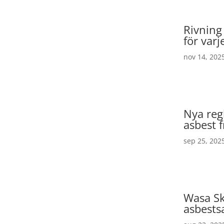
Rivning
för varj
nov 14, 202
Nya reg
asbest 
sep 25, 202
Wasa Sk
asbests