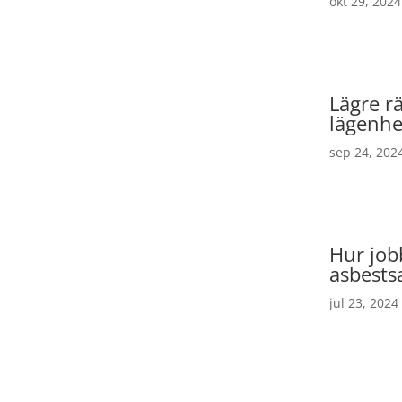
okt 29, 2024
Lägre rä
lägenhet
sep 24, 202
Hur job
asbests
jul 23, 2024