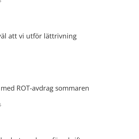
5
äl att vi utför lättrivning
g med ROT-avdrag sommaren
5