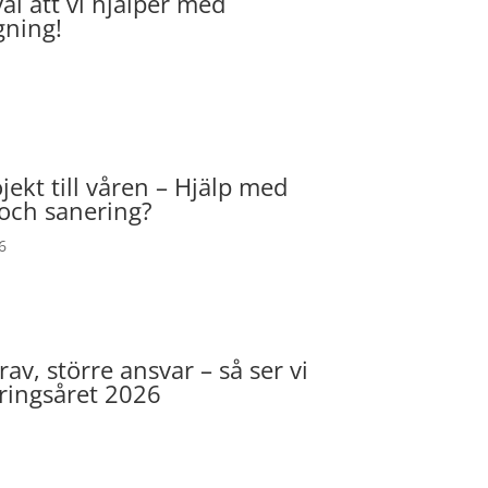
äl att vi hjälper med
gning!
jekt till våren – Hjälp med
 och sanering?
6
av, större ansvar – så ser vi
ringsåret 2026